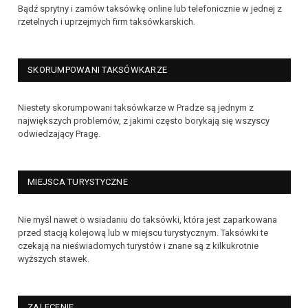
Bądź sprytny i zamów taksówkę online lub telefonicznie w jednej z
rzetelnych i uprzejmych firm taksówkarskich.
SKORUMPOWANI TAKSÓWKARZE
Niestety skorumpowani taksówkarze w Pradze są jednym z
największych problemów, z jakimi często borykają się wszyscy
odwiedzający Pragę.
MIEJSCA TURYSTYCZNE
Nie myśl nawet o wsiadaniu do taksówki, która jest zaparkowana
przed stacją kolejową lub w miejscu turystycznym. Taksówki te
czekają na nieświadomych turystów i znane są z kilkukrotnie
wyższych stawek.
ZALECENIE