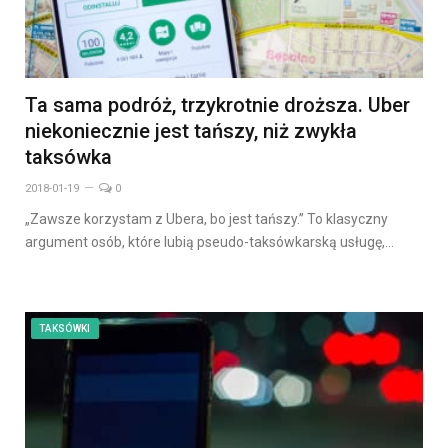
Ta sama podróż, trzykrotnie droższa. Uber
niekoniecznie jest tańszy, niż zwykła
taksówka
2018-01-19
0
„Zawsze korzystam z Ubera, bo jest tańszy.” To klasyczny
argument osób, które lubią pseudo-taksówkarską usługę,…
TAKSÓWKI