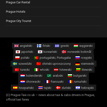
Prague Car Rental
Prague Hotels
Prague City Tourist
angielski
fiński
grecki
węgierski
japoński
koreański
norweski bokmål
polski
portugalski, Portugalia
rosyjski
szwedzki
chiński uproszczony
niemiecki
turecki
włoski
łotewski
litewski
holenderski
arabski
bułgarski
chorwacki
francuski
rumuński
hiszpański
tajski
duński
hebrajski
(C) Prague-Taxi.co.uk – news about taxi & cabs drivers in Prague,
official taxi fares