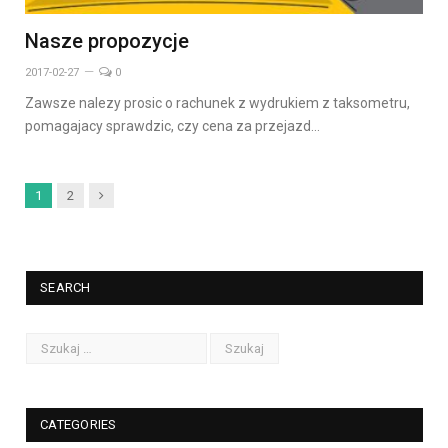
Nasze propozycje
2017-02-27
0
Zawsze nalezy prosic o rachunek z wydrukiem z taksometru,
pomagajacy sprawdzic, czy cena za przejazd…
Next
1
2
SEARCH
CATEGORIES