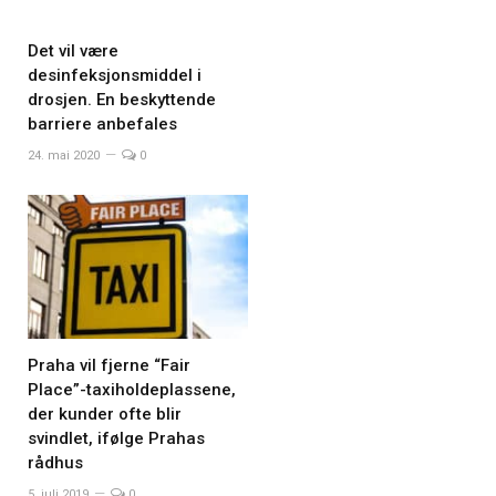
Det vil være
desinfeksjonsmiddel i
drosjen. En beskyttende
barriere anbefales
24. mai 2020
0
Praha vil fjerne “Fair
Place”-taxiholdeplassene,
der kunder ofte blir
svindlet, ifølge Prahas
rådhus
5. juli 2019
0